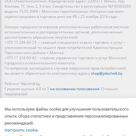
ООО «Акватехнологии». Юридический адрес: 220037 г. Минск, пер.
Козлова, 7Г, пом. 2, 3 этаж. Свидетельство о регистрации №190369265
выдано 15.05.2009 г. Минским горисполкомом. Интернет-магазин
зарегистрирован в торговом реестре РБ с 25 ноября 2016 года.
Номера городских телефонов уполномоченных работников местных
исполнительных и распорядительных органов, уполномоченных
рассматривать обращения покупателей:
+375 17 294-63-73 – главный специалист отдела торговли и услуг –
уполномоченный по защите прав потребителей Администрации
Партизанского района г. Минска.
+375 17 218-00-82 – главное управление торговли и услуг Минского
городского исполнительного комитета.
По вопросам, касающимся случаев нарушения прав потребителей,
вы можете обратиться по электронному адресу
shop@ydachnik.by
Рейтинг Ydachnik.by
Средняя оценка:
4.9
из
5
на основании голосования
10
наших
покупателей
Наши магазины представлены в Минске, Бресте, Витебске, Гомеле,
Мы используем файлы cookie для улучшения пользовательского
Гродно, Могилеве, Бобруйске, Барановичах, Молодечно,
Новополоцке, Пинске, Солигорске. При заказе в интернет-магазине
опыта, сбора статистики и представления персонализированных
доставка осуществляется по всей Беларуси.
рекомендаций.
Настроить cookie.