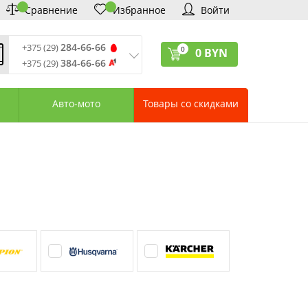
Сравнение
Избранное
Войти
284-66-66
+375 (29)
0
0
BYN
384-66-66
+375 (29)
ремя обработки звонков
:
 – Пт: 9:00—20:00
Авто-мото
Товары со скидками
: 10:00—18:00
: выходной
ервисный центр:
75 (17) 388-66-33
75 (29) 828-07-62
агазины «Удачник»
дреса СЦ «Удачник»
онтактная информация