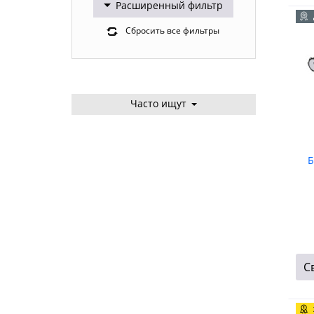
Stihl
2
Расширенный фильтр
Сбросить все фильтры
Часто ищут
Б
С