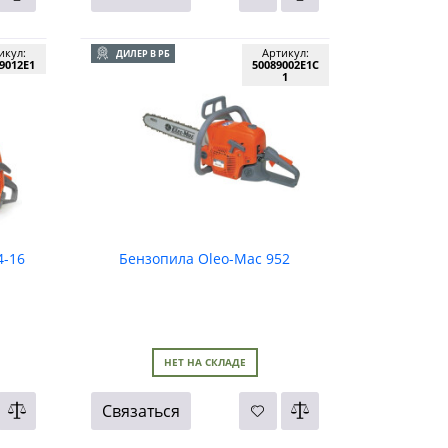
икул:
Артикул:
ДИЛЕР В РБ
9012E1
50089002E1C
1
4-16
Бензопила Oleo-Mac 952
НЕТ НА СКЛАДЕ
Связаться