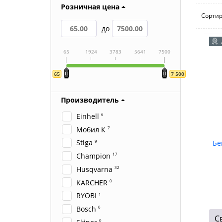
Розничная цена
Сортир
до
65
1924
3783
5641
7500
65
7 500
Производитель
Einhell
6
Мобил К
7
Stiga
9
Бе
Champion
17
Husqvarna
32
KARCHER
0
RYOBI
1
Bosch
0
С
0