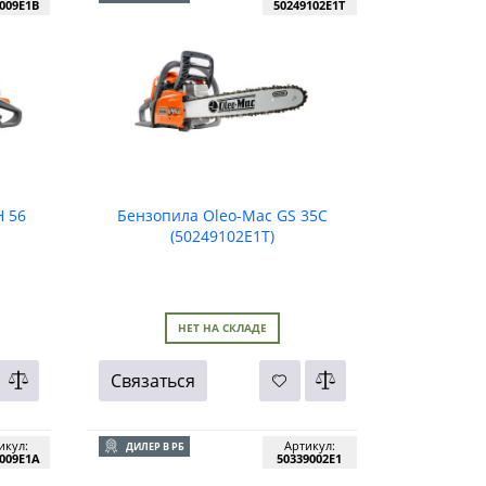
009E1B
50249102E1T
 56
Бензопила Oleo-Mac GS 35C
(50249102E1T)
НЕТ НА СКЛАДЕ
Связаться
икул:
Артикул:
ДИЛЕР В РБ
009E1A
50339002E1