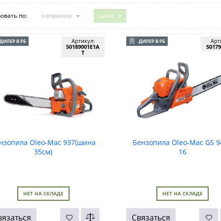
овать по:
названию
цене
Артикул:
Арт
ДИЛЕР В РБ
ДИЛЕР В РБ
50189001E1A
50179
T
нзопила Oleo-Mac 937(шина
Бензопила Oleo-Mac GS 9
35см)
16
НЕТ НА СКЛАДЕ
НЕТ НА СКЛАДЕ
вязаться
Связаться