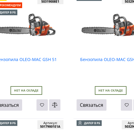
50319008E1
50329
РЕКОМЕНДУЕМ
ДИЛЕР В РБ
ензопила OLEO-MAC GSH 51
Бензопила OLEO-MAC GSH
НЕТ НА СКЛАДЕ
НЕТ НА СКЛАДЕ
вязаться
Связаться
Артикул:
Арт
ДИЛЕР В РБ
ДИЛЕР В РБ
50179001E1A
50329