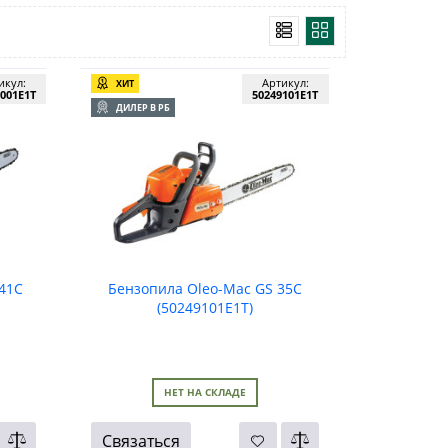
икул:
Артикул:
ХИТ
001E1T
50249101E1T
ДИЛЕР В РБ
41C
Бензопила Oleo-Mac GS 35C
(50249101E1T)
НЕТ НА СКЛАДЕ
Связаться