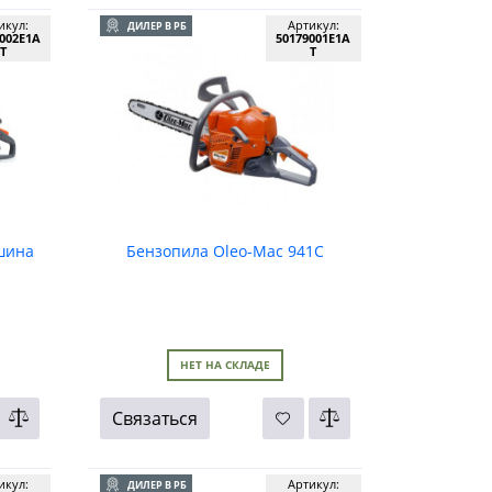
икул:
Артикул:
ДИЛЕР В РБ
002E1A
50179001E1A
T
T
шина
Бензопила Oleo-Mac 941C
НЕТ НА СКЛАДЕ
Связаться
икул:
Артикул:
ДИЛЕР В РБ