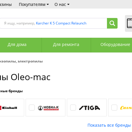
азины
Покупателям
О нас
Я ищу, например,
Karcher K 5 Compact Relaunch
В
Пн
Для дома
Для ремонта
Оборудование
Сб
Вс
С
нзопилы, электропилы
+3
+3
ы Oleo-mac
М
А
К
рные бренды