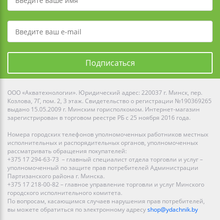
Подписаться
ООО «Акватехнологии». Юридический адрес: 220037 г. Минск, пер.
Козлова, 7Г, пом. 2, 3 этаж. Свидетельство о регистрации №190369265
выдано 15.05.2009 г. Минским горисполкомом. Интернет-магазин
зарегистрирован в торговом реестре РБ с 25 ноября 2016 года.
Номера городских телефонов уполномоченных работников местных
исполнительных и распорядительных органов, уполномоченных
рассматривать обращения покупателей:
+375 17 294-63-73 – главный специалист отдела торговли и услуг –
уполномоченный по защите прав потребителей Администрации
Партизанского района г. Минска.
+375 17 218-00-82 – главное управление торговли и услуг Минского
городского исполнительного комитета.
По вопросам, касающимся случаев нарушения прав потребителей,
вы можете обратиться по электронному адресу
shop@ydachnik.by