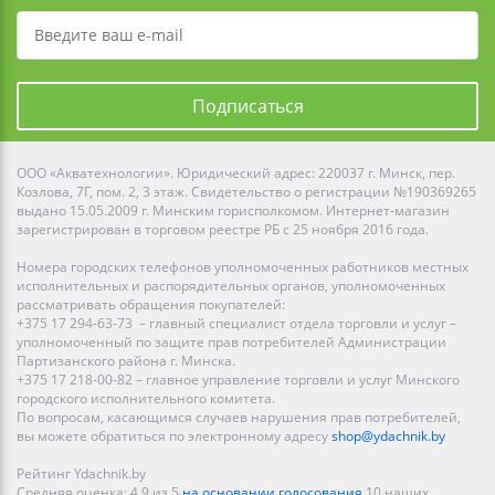
Подписаться
ООО «Акватехнологии». Юридический адрес: 220037 г. Минск, пер.
Козлова, 7Г, пом. 2, 3 этаж. Свидетельство о регистрации №190369265
выдано 15.05.2009 г. Минским горисполкомом. Интернет-магазин
зарегистрирован в торговом реестре РБ с 25 ноября 2016 года.
Номера городских телефонов уполномоченных работников местных
исполнительных и распорядительных органов, уполномоченных
рассматривать обращения покупателей:
+375 17 294-63-73 – главный специалист отдела торговли и услуг –
уполномоченный по защите прав потребителей Администрации
Партизанского района г. Минска.
+375 17 218-00-82 – главное управление торговли и услуг Минского
городского исполнительного комитета.
По вопросам, касающимся случаев нарушения прав потребителей,
вы можете обратиться по электронному адресу
shop@ydachnik.by
Рейтинг Ydachnik.by
Средняя оценка:
4.9
из
5
на основании голосования
10
наших