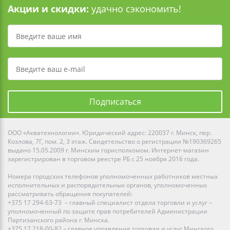
Акции и скидки:
удачно сэкономить!
Подписаться
ООО «Акватехнологии». Юридический адрес: 220037 г. Минск, пер.
Козлова, 7Г, пом. 2, 3 этаж. Свидетельство о регистрации №190369265
выдано 15.05.2009 г. Минским горисполкомом. Интернет-магазин
зарегистрирован в торговом реестре РБ с 25 ноября 2016 года.
Номера городских телефонов уполномоченных работников местных
исполнительных и распорядительных органов, уполномоченных
рассматривать обращения покупателей:
+375 17 294-63-73 – главный специалист отдела торговли и услуг –
уполномоченный по защите прав потребителей Администрации
Партизанского района г. Минска.
+375 17 218-00-82 – главное управление торговли и услуг Минского