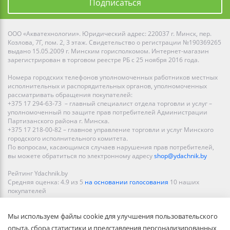
Подписаться
ООО «Акватехнологии». Юридический адрес: 220037 г. Минск, пер.
Козлова, 7Г, пом. 2, 3 этаж. Свидетельство о регистрации №190369265
выдано 15.05.2009 г. Минским горисполкомом. Интернет-магазин
зарегистрирован в торговом реестре РБ с 25 ноября 2016 года.
Номера городских телефонов уполномоченных работников местных
исполнительных и распорядительных органов, уполномоченных
рассматривать обращения покупателей:
+375 17 294-63-73 – главный специалист отдела торговли и услуг –
уполномоченный по защите прав потребителей Администрации
Партизанского района г. Минска.
+375 17 218-00-82 – главное управление торговли и услуг Минского
городского исполнительного комитета.
По вопросам, касающимся случаев нарушения прав потребителей,
вы можете обратиться по электронному адресу
shop@ydachnik.by
Рейтинг Ydachnik.by
Средняя оценка:
4.9
из
5
на основании голосования
10
наших
покупателей
Наши магазины представлены в Минске, Бресте, Витебске, Гомеле,
Мы используем файлы cookie для улучшения пользовательского
Гродно, Могилеве, Бобруйске, Барановичах, Молодечно,
Новополоцке, Пинске, Солигорске. При заказе в интернет-магазине
опыта, сбора статистики и представления персонализированных