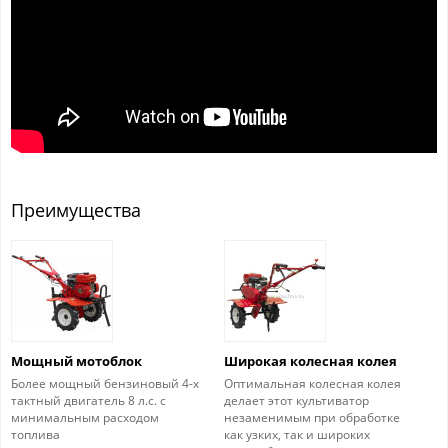
Преимущества
Мощный мотоблок
Широкая колесная колея
Более мощный бензиновый 4-х
Оптимальная колесная колея
тактный двигатель 8 л.с. с
делает этот культиватор
минимальным расходом
незаменимым при обработке
топлива
как узких, так и широких