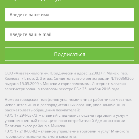
Подписаться
ООО «Акватехнологии». Юридический адрес: 220037 г. Минск, пер.
Козлова, 7Г, пом. 2, 3 этаж. Свидетельство о регистрации №190369265
выдано 15.05.2009 г. Минским горисполкомом. Интернет-магазин
зарегистрирован в торговом реестре РБ с 25 ноября 2016 года.
Номера городских телефонов уполномоченных работников местных
исполнительных и распорядительных органов, уполномоченных
рассматривать обращения покупателей:
+375 17 294-63-73 – главный специалист отдела торговли и услуг –
уполномоченный по защите прав потребителей Администрации
Партизанского района г. Минска.
+375 17 218-00-82 – главное управление торговли и услуг Минского
городского исполнительного комитета.