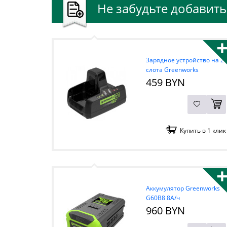
Не забудьте добавить 
Зарядное устройство на 2
слота Greenworks
G60DC10 60В
459 BYN
Купить в 1 клик
Аккумулятор Greenworks
G60B8 8А/ч
960 BYN