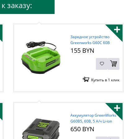
к заказу:
+
+
Зарядное устройство
Greenworks G60C 60В
155 BYN
Купить в 1 клик
+
+
Аккумулятор GreenWorks
G60B5, 60В, 5 А/ч Li-ion
650 BYN