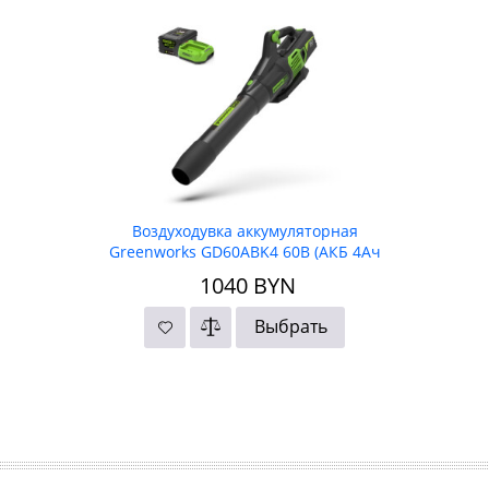
Воздуходувка аккумуляторная
Greenworks GD60ABK4 60В (АКБ 4Ач
+ ЗУ)
1040
BYN
Выбрать