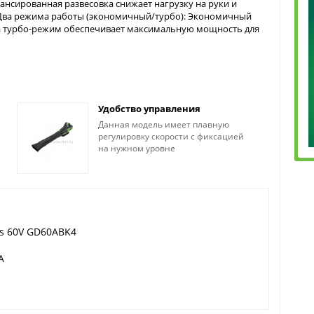
ансированная развесовка снижает нагрузку на руки и
 Два режима работы (экономичный/турбо): Экономичный
 а турбо-режим обеспечивает максимальную мощность для
Удобство управления
Данная модель имеет плавную
регулировку скорости с фиксацией
на нужном уровне
s 60V GD60ABK4
А