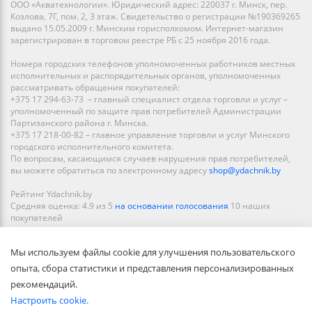
ООО «Акватехнологии». Юридический адрес: 220037 г. Минск, пер.
Козлова, 7Г, пом. 2, 3 этаж. Свидетельство о регистрации №190369265
выдано 15.05.2009 г. Минским горисполкомом. Интернет-магазин
зарегистрирован в торговом реестре РБ с 25 ноября 2016 года.
Номера городских телефонов уполномоченных работников местных
исполнительных и распорядительных органов, уполномоченных
рассматривать обращения покупателей:
+375 17 294-63-73 – главный специалист отдела торговли и услуг –
уполномоченный по защите прав потребителей Администрации
Партизанского района г. Минска.
+375 17 218-00-82 – главное управление торговли и услуг Минского
городского исполнительного комитета.
По вопросам, касающимся случаев нарушения прав потребителей,
вы можете обратиться по электронному адресу
shop@ydachnik.by
Рейтинг Ydachnik.by
Средняя оценка:
4.9
из
5
на основании голосования
10
наших
покупателей
Наши магазины представлены в Минске, Бресте, Витебске, Гомеле,
Мы используем файлы cookie для улучшения пользовательского
Гродно, Могилеве, Бобруйске, Барановичах, Молодечно,
Новополоцке, Пинске, Солигорске. При заказе в интернет-магазине
опыта, сбора статистики и представления персонализированных
доставка осуществляется по всей Беларуси.
рекомендаций.
Настроить cookie.