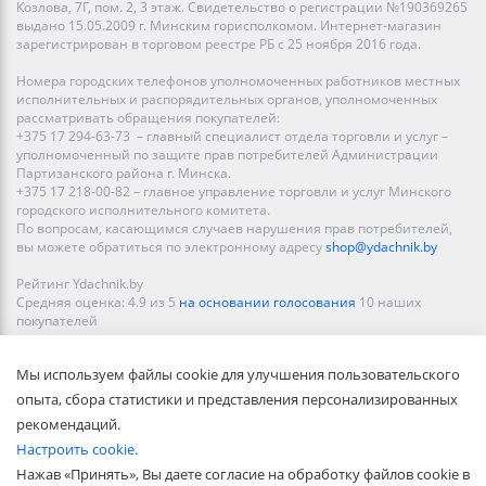
Козлова, 7Г, пом. 2, 3 этаж. Свидетельство о регистрации №190369265
выдано 15.05.2009 г. Минским горисполкомом. Интернет-магазин
зарегистрирован в торговом реестре РБ с 25 ноября 2016 года.
Номера городских телефонов уполномоченных работников местных
исполнительных и распорядительных органов, уполномоченных
рассматривать обращения покупателей:
+375 17 294-63-73 – главный специалист отдела торговли и услуг –
уполномоченный по защите прав потребителей Администрации
Партизанского района г. Минска.
+375 17 218-00-82 – главное управление торговли и услуг Минского
городского исполнительного комитета.
По вопросам, касающимся случаев нарушения прав потребителей,
вы можете обратиться по электронному адресу
shop@ydachnik.by
Рейтинг Ydachnik.by
Средняя оценка:
4.9
из
5
на основании голосования
10
наших
покупателей
Наши магазины представлены в Минске, Бресте, Витебске, Гомеле,
Мы используем файлы cookie для улучшения пользовательского
Гродно, Могилеве, Бобруйске, Барановичах, Молодечно,
Новополоцке, Пинске, Солигорске. При заказе в интернет-магазине
опыта, сбора статистики и представления персонализированных
доставка осуществляется по всей Беларуси.
рекомендаций.
Настроить cookie.
Нажав «Принять», Вы даете согласие на обработку файлов cookie в